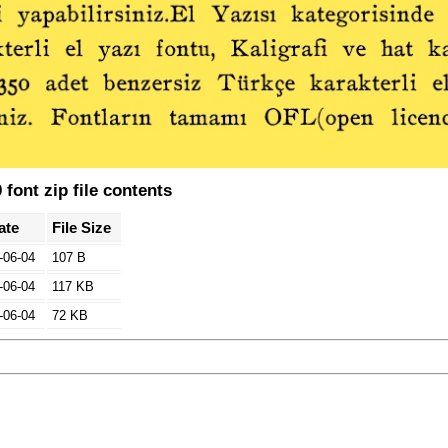
font zip file contents
ate
File Size
-06-04
107 B
-06-04
117 KB
-06-04
72 KB