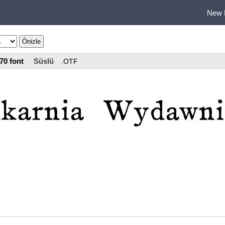
New 
70 font
Süslü
.OTF