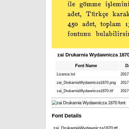
zai Drukarnia Wydawnicza 1870 
Font Name
D
Licence.txt
2017
zai_DrukarniaWydawnicza1870.png
2017
zai_DrukarniaWydawnicza1870.ttf
2017
Font Details
zai_DrukarniaWydawnicza1870.ttf