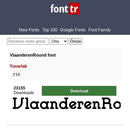
New Fonts
Top 100
Google Fonts
Font Family
VlaanderenRound font
Yuvarlak
.TTF
23155
Download
Downloads