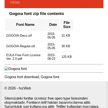
Gogoıa font zip file contents
File
Font Name
Date
Size
2015-
GOGOIA-Deco.otf
31 KB
05-05
2015-
GOGOIA-Regular.otf
30 KB
05-05
EULA Free Font License
2015-
125 KB
Ver. 2.0.pdf
06-23
Gogoıa font download, Gogoıa font.
© 2026 - hızWeb
Sitemizdeki fontlar ücretsiz free open type listesinden
oluşmaktadır. Fontların telif hakları tasarımcılarına aittir.
Sorumluluk son kullanıcıya aittir. Telifler kullanılan mecralara