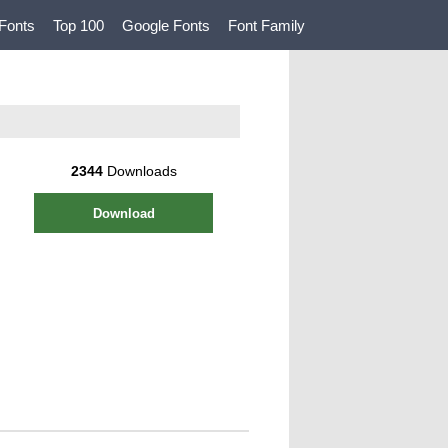
Fonts
Top 100
Google Fonts
Font Family
2344
Downloads
Download