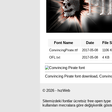
Font Name
Date
File S
ConvincingPirate.ttf
2017-05-08
1106 
OFL.txt
2017-05-08
4 KB
Convincing Pirate font download, Convinci
© 2026 - hızWeb
Sitemizdeki fontlar ücretsiz free open type li
kullanılan mecralara göre değişkenlik gös