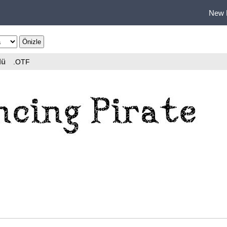
New 
lü
.OTF