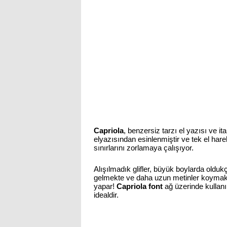
Capriola
, benzersiz tarzı el yazısı ve ital
elyazısından esinlenmiştir ve tek el hareke
sınırlarını zorlamaya çalışıyor.
Alışılmadık glifler, büyük boylarda oldukç
gelmekte ve daha uzun metinler koymak m
yapar!
Capriola font
ağ üzerinde kullanım
idealdir.