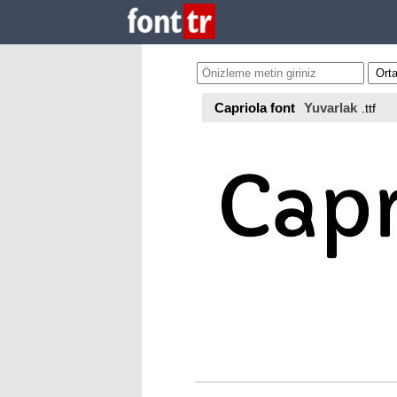
Capriola font
Yuvarlak
.ttf