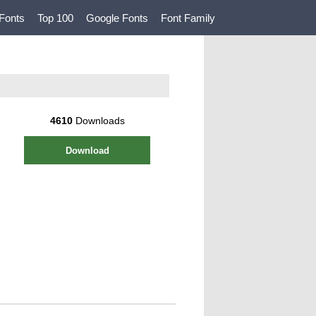
Fonts
Top 100
Google Fonts
Font Family
4610
Downloads
Download