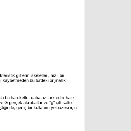
istik gliflerin iskeletleri, hızlı bir
nı kaybetmeden bu türdeki orijinallik
rda bu hareketler daha az fark edilir hale
G gerçek akrobatlar ve "g" çift salto
ştiğinde, geniş bir kullanım yelpazesi için