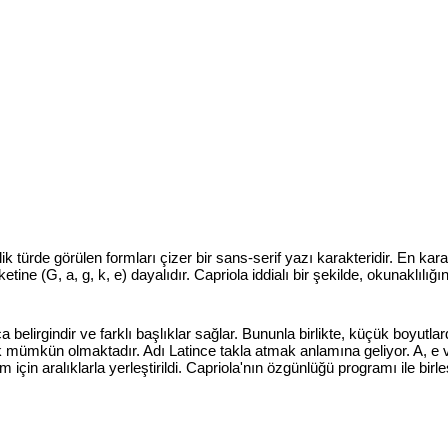
ik türde görülen formları çizer bir sans-serif yazı karakteridir. En karakter
tine (G, a, g, k, e) dayalıdır. Capriola iddialı bir şekilde, okunaklılığı
a belirgindir ve farklı başlıklar sağlar. Bununla birlikte, küçük boyutla
ümkün olmaktadır. Adı Latince takla atmak anlamına geliyor. A, e ve 
 için aralıklarla yerleştirildi. Capriola'nın özgünlüğü programı ile birle