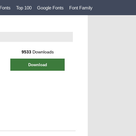
Fonts
Top 100
Google Fonts
Font Family
9533
Downloads
Download