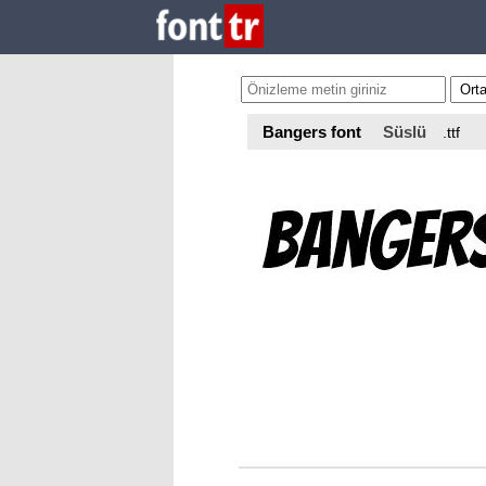
Bangers font
Süslü
.ttf