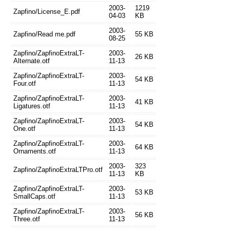
2003-
1219
Zapfino/License_E.pdf
04-03
KB
2003-
Zapfino/Read me.pdf
55 KB
08-25
Zapfino/ZapfinoExtraLT-
2003-
26 KB
Alternate.otf
11-13
Zapfino/ZapfinoExtraLT-
2003-
54 KB
Four.otf
11-13
Zapfino/ZapfinoExtraLT-
2003-
41 KB
Ligatures.otf
11-13
Zapfino/ZapfinoExtraLT-
2003-
54 KB
One.otf
11-13
Zapfino/ZapfinoExtraLT-
2003-
64 KB
Ornaments.otf
11-13
2003-
323
Zapfino/ZapfinoExtraLTPro.otf
11-13
KB
Zapfino/ZapfinoExtraLT-
2003-
53 KB
SmallCaps.otf
11-13
Zapfino/ZapfinoExtraLT-
2003-
56 KB
Three.otf
11-13