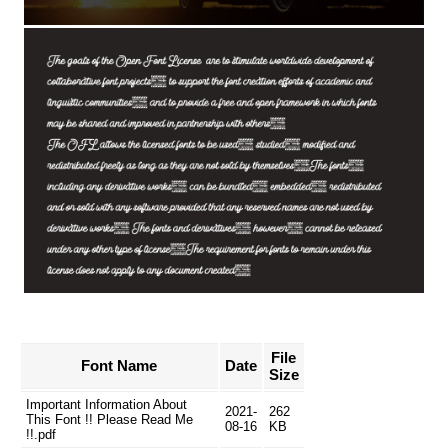
File
Font Name
Date
Size
Important Information About
2021-
262
This Font !! Please Read Me
08-16
KB
!!.pdf