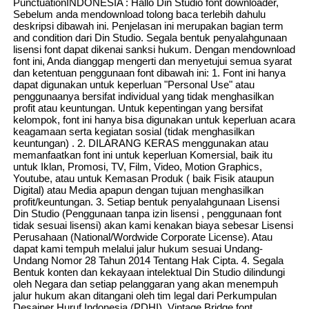
PunctuationINDONESIA : Hallo Din Studio font downloader,
Sebelum anda mendownload tolong baca terlebih dahulu
deskripsi dibawah ini. Penjelasan ini merupakan bagian term
and condition dari Din Studio. Segala bentuk penyalahgunaan
lisensi font dapat dikenai sanksi hukum. Dengan mendownload
font ini, Anda dianggap mengerti dan menyetujui semua syarat
dan ketentuan penggunaan font dibawah ini: 1. Font ini hanya
dapat digunakan untuk keperluan "Personal Use" atau
penggunaanya bersifat individual yang tidak menghasilkan
profit atau keuntungan. Untuk kepentingan yang bersifat
kelompok, font ini hanya bisa digunakan untuk keperluan acara
keagamaan serta kegiatan sosial (tidak menghasilkan
keuntungan) . 2. DILARANG KERAS menggunakan atau
memanfaatkan font ini untuk keperluan Komersial, baik itu
untuk Iklan, Promosi, TV, Film, Video, Motion Graphics,
Youtube, atau untuk Kemasan Produk ( baik Fisik ataupun
Digital) atau Media apapun dengan tujuan menghasilkan
profit/keuntungan. 3. Setiap bentuk penyalahgunaan Lisensi
Din Studio (Penggunaan tanpa izin lisensi , penggunaan font
tidak sesuai lisensi) akan kami kenakan biaya sebesar Lisensi
Perusahaan (National/Wordwide Corporate License). Atau
dapat kami tempuh melalui jalur hukum sesuai Undang-
Undang Nomor 28 Tahun 2014 Tentang Hak Cipta. 4. Segala
Bentuk konten dan kekayaan intelektual Din Studio dilindungi
oleh Negara dan setiap pelanggaran yang akan menempuh
jalur hukum akan ditangani oleh tim legal dari Perkumpulan
Desainer Huruf Indonesia (PDHI). Vintage Bridge font