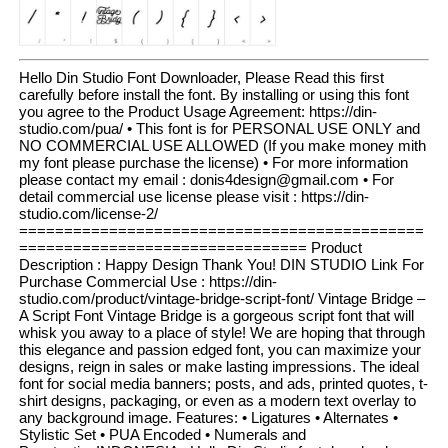
Hello Din Studio Font Downloader, Please Read this first
carefully before install the font. By installing or using this font
you agree to the Product Usage Agreement: https://din-
studio.com/pua/ • This font is for PERSONAL USE ONLY and
NO COMMERCIAL USE ALLOWED (If you make money mith
my font please purchase the license) • For more information
please contact my email : donis4design@gmail.com • For
detail commercial use license please visit : https://din-
studio.com/license-2/
=============================================
================================ Product
Description : Happy Design Thank You! DIN STUDIO Link For
Purchase Commercial Use : https://din-
studio.com/product/vintage-bridge-script-font/ Vintage Bridge –
A Script Font Vintage Bridge is a gorgeous script font that will
whisk you away to a place of style! We are hoping that through
this elegance and passion edged font, you can maximize your
designs, reign in sales or make lasting impressions. The ideal
font for social media banners; posts, and ads, printed quotes, t-
shirt designs, packaging, or even as a modern text overlay to
any background image. Features: • Ligatures • Alternates •
Stylistic Set • PUA Encoded • Numerals and