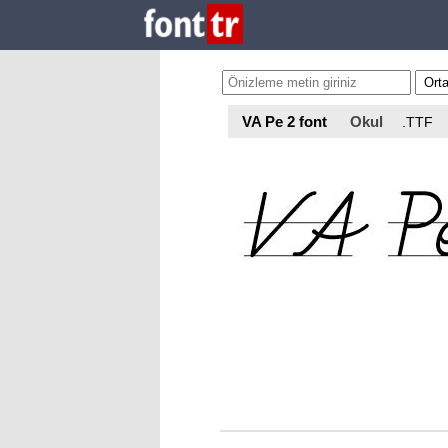
VA Pe 2 font
Okul
.TTF