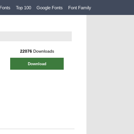
Fonts
Top 100
Google Fonts
Font Family
22076
Downloads
Download