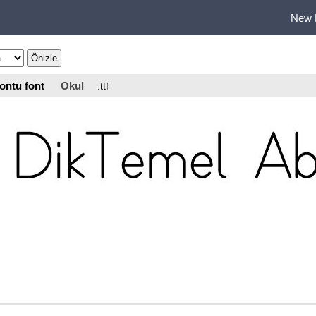
New 
ontu font
Okul
.ttf