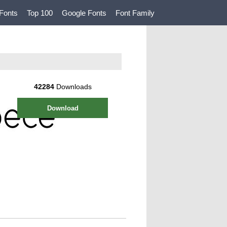
Fonts
Top 100
Google Fonts
Font Family
42284
Downloads
Download