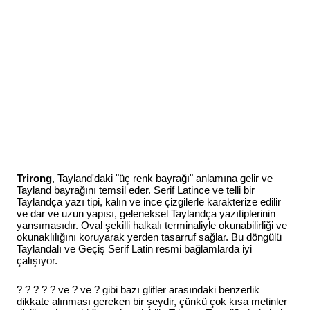
Trirong
, Tayland'daki "üç renk bayrağı" anlamına gelir ve
Tayland bayrağını temsil eder. Serif Latince ve telli bir
Taylandça yazı tipi, kalın ve ince çizgilerle karakterize edilir
ve dar ve uzun yapısı, geleneksel Taylandça yazıtiplerinin
yansımasıdır. Oval şekilli halkalı terminaliyle okunabilirliği ve
okunaklılığını koruyarak yerden tasarruf sağlar. Bu döngülü
Taylandalı ve Geçiş Serif Latin resmi bağlamlarda iyi
çalışıyor.
? ? ? ? ? ve ? ve ? gibi bazı glifler arasındaki benzerlik
dikkate alınması gereken bir şeydir, çünkü çok kısa metinler