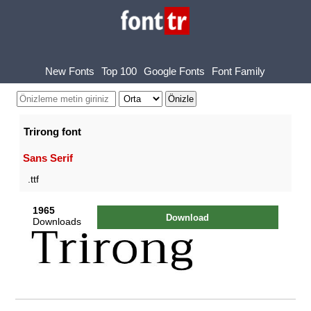
New Fonts
Top 100
Google Fonts
Font Family
Trirong font
Sans Serif
.ttf
1965
Download
Downloads