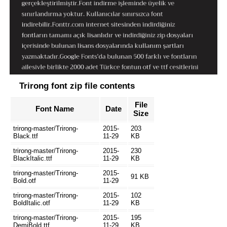
Trirong font zip file contents
File
Font Name
Date
Size
trirong-master/Trirong-
2015-
203
Black.ttf
11-29
KB
trirong-master/Trirong-
2015-
230
BlackItalic.ttf
11-29
KB
trirong-master/Trirong-
2015-
91 KB
Bold.otf
11-29
trirong-master/Trirong-
2015-
102
BoldItalic.otf
11-29
KB
trirong-master/Trirong-
2015-
195
DemiBold.ttf
11-29
KB