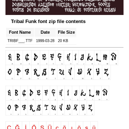
Tribal Funk font zip file contents
Font Name
Date
File Size
TRIBF___.TTF
1999-03-28
20 KB