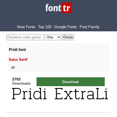
New Fonts
Top 100
Google Fonts
Font Family
Pridi font
Sans Serif
.ttf
2702
Download
Downloads