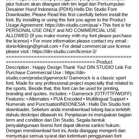
jalur hukum akan ditangani oleh tim legal dari Perkumpulan
Desainer Huruf Indonesia (PDHI).Hello Din Studio Font
Downloader, Please Read this first carefully before install the
font. By installing or using this font you agree to the Product
Usage Agreement: https://din-studio.com/pua/ • This font is for
PERSONAL USE ONLY and NO COMMERCIAL USE
ALLOWED (If you make money mith my font please purchase
the license) • For more information please contact my email :
donis4design@gmail.com • For detail commercial use license
please visit : https://din-studio.com/license-2/
=============================================
================================ Product
Description : Happy Design Thank You! DIN STUDIO Link For
Purchase Commercial Use : https://din-
studio.com/product/gamerock/ Gamerock is a classic sport
font. Made for any professional project especially that related to
the sports. Beside that, this font can be used for printing,
branding and quotes. Includes: • Gamerock (OTF/TTF/WOFF)
Features: • Alternates • PUA Encoded • Multilingual Support •
Numerals and PunctuationINDONESIA : Hallo Din Studio font
downloader, Sebelum anda mendownload tolong baca terlebih
dahulu deskripsi dibawah ini. Penjelasan ini merupakan bagian
term and condition dari Din Studio. Segala bentuk
penyalahgunaan lisensi font dapat dikenai sanksi hukum.
Dengan mendownload font ini, Anda dianggap mengerti dan
menyetujui semua syarat dan ketentuan penggunaan font