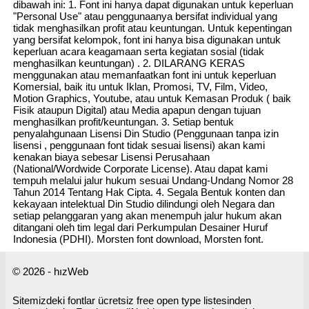
dibawah ini: 1. Font ini hanya dapat digunakan untuk keperluan
"Personal Use" atau penggunaanya bersifat individual yang
tidak menghasilkan profit atau keuntungan. Untuk kepentingan
yang bersifat kelompok, font ini hanya bisa digunakan untuk
keperluan acara keagamaan serta kegiatan sosial (tidak
menghasilkan keuntungan) . 2. DILARANG KERAS
menggunakan atau memanfaatkan font ini untuk keperluan
Komersial, baik itu untuk Iklan, Promosi, TV, Film, Video,
Motion Graphics, Youtube, atau untuk Kemasan Produk ( baik
Fisik ataupun Digital) atau Media apapun dengan tujuan
menghasilkan profit/keuntungan. 3. Setiap bentuk
penyalahgunaan Lisensi Din Studio (Penggunaan tanpa izin
lisensi , penggunaan font tidak sesuai lisensi) akan kami
kenakan biaya sebesar Lisensi Perusahaan
(National/Wordwide Corporate License). Atau dapat kami
tempuh melalui jalur hukum sesuai Undang-Undang Nomor 28
Tahun 2014 Tentang Hak Cipta. 4. Segala Bentuk konten dan
kekayaan intelektual Din Studio dilindungi oleh Negara dan
setiap pelanggaran yang akan menempuh jalur hukum akan
ditangani oleh tim legal dari Perkumpulan Desainer Huruf
Indonesia (PDHI). Morsten font download, Morsten font.
© 2026 - hızWeb
Sitemizdeki fontlar ücretsiz free open type listesinden