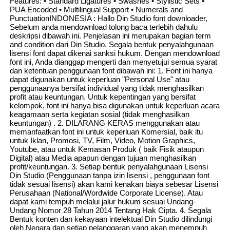
Features: • Standard Ligatures • Swashes • Stylistic Sets •
PUA Encoded • Multilingual Support • Numerals and
PunctuationINDONESIA : Hallo Din Studio font downloader,
Sebelum anda mendownload tolong baca terlebih dahulu
deskripsi dibawah ini. Penjelasan ini merupakan bagian term
and condition dari Din Studio. Segala bentuk penyalahgunaan
lisensi font dapat dikenai sanksi hukum. Dengan mendownload
font ini, Anda dianggap mengerti dan menyetujui semua syarat
dan ketentuan penggunaan font dibawah ini: 1. Font ini hanya
dapat digunakan untuk keperluan "Personal Use" atau
penggunaanya bersifat individual yang tidak menghasilkan
profit atau keuntungan. Untuk kepentingan yang bersifat
kelompok, font ini hanya bisa digunakan untuk keperluan acara
keagamaan serta kegiatan sosial (tidak menghasilkan
keuntungan) . 2. DILARANG KERAS menggunakan atau
memanfaatkan font ini untuk keperluan Komersial, baik itu
untuk Iklan, Promosi, TV, Film, Video, Motion Graphics,
Youtube, atau untuk Kemasan Produk ( baik Fisik ataupun
Digital) atau Media apapun dengan tujuan menghasilkan
profit/keuntungan. 3. Setiap bentuk penyalahgunaan Lisensi
Din Studio (Penggunaan tanpa izin lisensi , penggunaan font
tidak sesuai lisensi) akan kami kenakan biaya sebesar Lisensi
Perusahaan (National/Wordwide Corporate License). Atau
dapat kami tempuh melalui jalur hukum sesuai Undang-
Undang Nomor 28 Tahun 2014 Tentang Hak Cipta. 4. Segala
Bentuk konten dan kekayaan intelektual Din Studio dilindungi
oleh Negara dan setiap pelanggaran yang akan menempuh