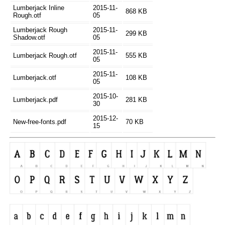
Lumberjack Inline
2015-11-
868 KB
Rough.otf
05
Lumberjack Rough
2015-11-
299 KB
Shadow.otf
05
2015-11-
Lumberjack Rough.otf
555 KB
05
2015-11-
Lumberjack.otf
108 KB
05
2015-10-
Lumberjack.pdf
281 KB
30
2015-12-
New-free-fonts.pdf
70 KB
15