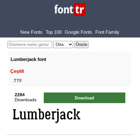
New Fonts
Top 100
Google Fonts
Font Family
Lumberjack font
Çeşitli
.TTF
2284
Download
Downloads