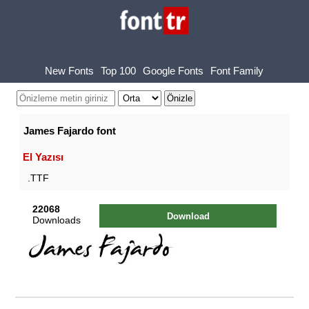
New Fonts
Top 100
Google Fonts
Font Family
James Fajardo font
El Yazısı
.TTF
22068
Download
Downloads