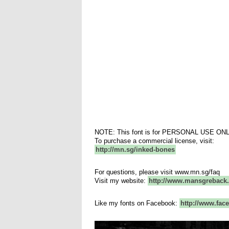
NOTE: This font is for PERSONAL USE ONL
To purchase a commercial license, visit:
http://mn.sg/inked-bones
For questions, please visit www.mn.sg/faq
Visit my website:
http://www.mansgreback
Like my fonts on Facebook:
http://www.fa