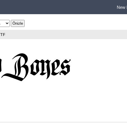
New 
TTF