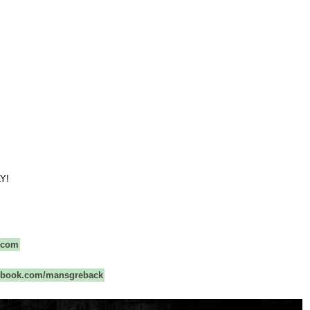
Y!
.com
cebook.com/mansgreback