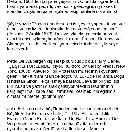
Dekanı. 1668'den bu yana yaşamını Oxford'da 'öğrenilen bir
basın' yaratarak geçirdi; yayıncılık geleceği için yüksek bir
standart oluşturan paha biçilmez ekipmanlarla donatılmıştı.
Şöyle yazdı: "Başarıların temelleri iyi şeyler yapmakta yatıyor
olmalı ve ingiliz mektuplarıyla donmayacağından eminim"
(Jenkins, 2 Aralık 1672). Dolayısıyla, dış pazarda mevcut
olan türlerini toplamıştır: ağırlıklı olarak Fransa, Hollanda ve
Almanya. Fell de kendi 'çalışma evinde' türler geliştirmeye
karar verdi.
Peter De Walpergen kişisel tip kurucusu oldu. Harry Carter,
"ÇEŞİTLİ TÜRLERDE" diyor. "(Oxford University Press, New
York, 1968):" Antwerp'li bir Protestan mültecinin soyundan
gelen Frankfurt am Main'de doğdu.O, 1671'de Hollanda Doğu
Hindistan Şirketi ile çalışmaya başladı. Java'da bir yazı tipi
kurucusu ve yazıcı olarak çalışıyor.Mektup tasarımının
karşılaştırmalı kaba sesi, zımbaları kesmek için eğitilmiş
olması muhtemel görünmüyor. "
John Fell, ona daha büyük bedenlerin kesimini emanet etti:
Büyük Astar Roman ve İtalik; Çift Pika Roma ve İtalik;
Fransız Canon Romalı ve İtalik; Üç Hatlı Pica Roman. De
Walpergen, mevcut türler için daha büyük bedenlerle
uyumlaştırılacak diğer tür ve harfleri keser. Morison