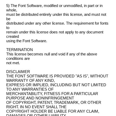
5) The Font Software, modified or unmodified, in part or in
whole,
must be distributed entirely under this license, and must not
be
distributed under any other license. The requirement for fonts
to
remain under this license does not apply to any document
created
using the Font Software.
TERMINATION
This license becomes null and void if any of the above
conditions are
not met.
DISCLAIMER
THE FONT SOFTWARE IS PROVIDED "AS IS", WITHOUT
WARRANTY OF ANY KIND,
EXPRESS OR IMPLIED, INCLUDING BUT NOT LIMITED
TO ANY WARRANTIES OF
MERCHANTABILITY, FITNESS FOR A PARTICULAR
PURPOSE AND NONINFRINGEMENT
OF COPYRIGHT, PATENT, TRADEMARK, OR OTHER
RIGHT. IN NO EVENT SHALL THE
COPYRIGHT HOLDER BE LIABLE FOR ANY CLAIM,
DAMAGES OR OTHER LIABILITY,