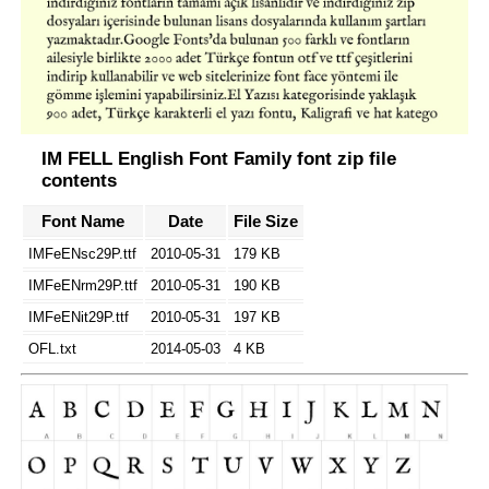
IM FELL English Font Family font zip file
contents
Font Name
Date
File Size
IMFeENsc29P.ttf
2010-05-31
179 KB
IMFeENrm29P.ttf
2010-05-31
190 KB
IMFeENit29P.ttf
2010-05-31
197 KB
OFL.txt
2014-05-03
4 KB