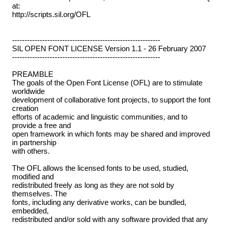
at:
http://scripts.sil.org/OFL
-----------------------------------------------------------
SIL OPEN FONT LICENSE Version 1.1 - 26 February 2007
-----------------------------------------------------------
PREAMBLE
The goals of the Open Font License (OFL) are to stimulate
worldwide
development of collaborative font projects, to support the font
creation
efforts of academic and linguistic communities, and to
provide a free and
open framework in which fonts may be shared and improved
in partnership
with others.
The OFL allows the licensed fonts to be used, studied,
modified and
redistributed freely as long as they are not sold by
themselves. The
fonts, including any derivative works, can be bundled,
embedded,
redistributed and/or sold with any software provided that any