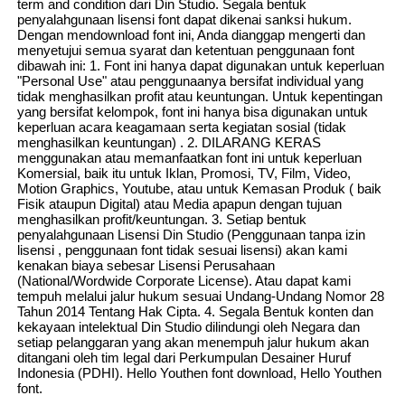
term and condition dari Din Studio. Segala bentuk
penyalahgunaan lisensi font dapat dikenai sanksi hukum.
Dengan mendownload font ini, Anda dianggap mengerti dan
menyetujui semua syarat dan ketentuan penggunaan font
dibawah ini: 1. Font ini hanya dapat digunakan untuk keperluan
"Personal Use" atau penggunaanya bersifat individual yang
tidak menghasilkan profit atau keuntungan. Untuk kepentingan
yang bersifat kelompok, font ini hanya bisa digunakan untuk
keperluan acara keagamaan serta kegiatan sosial (tidak
menghasilkan keuntungan) . 2. DILARANG KERAS
menggunakan atau memanfaatkan font ini untuk keperluan
Komersial, baik itu untuk Iklan, Promosi, TV, Film, Video,
Motion Graphics, Youtube, atau untuk Kemasan Produk ( baik
Fisik ataupun Digital) atau Media apapun dengan tujuan
menghasilkan profit/keuntungan. 3. Setiap bentuk
penyalahgunaan Lisensi Din Studio (Penggunaan tanpa izin
lisensi , penggunaan font tidak sesuai lisensi) akan kami
kenakan biaya sebesar Lisensi Perusahaan
(National/Wordwide Corporate License). Atau dapat kami
tempuh melalui jalur hukum sesuai Undang-Undang Nomor 28
Tahun 2014 Tentang Hak Cipta. 4. Segala Bentuk konten dan
kekayaan intelektual Din Studio dilindungi oleh Negara dan
setiap pelanggaran yang akan menempuh jalur hukum akan
ditangani oleh tim legal dari Perkumpulan Desainer Huruf
Indonesia (PDHI). Hello Youthen font download, Hello Youthen
font.