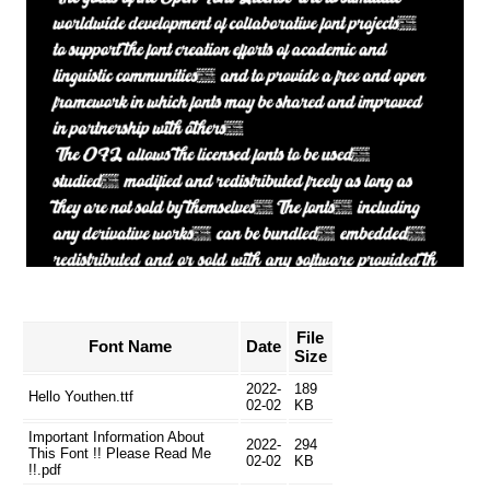
File
Font Name
Date
Size
2022-
189
Hello Youthen.ttf
02-02
KB
Important Information About
2022-
294
This Font !! Please Read Me
02-02
KB
!!.pdf