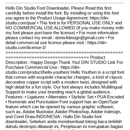
Hello Din Studio Font Downloader, Please Read this first
carefully before install the font. By installing or using this font
you agree to the Product Usage Agreement: https://din-
studio.com/pua/ • This font is for PERSONAL USE ONLY and
NO COMMERCIAL USE ALLOWED (If you make money mith
my font please purchase the license) • For more information
please contact my email : donis4design@gmail.com • For
detail commercial use license please visit : https://din-
studio.com/license-2/
=============================================
================================ Product
Description : Happy Design Thank You! DIN STUDIO Link For
Purchase Commercial Use : https://din-
studio.com/product/hello-youthen/ Hello Youthen is a script font
that comes with exquisite character changes, a kind of classic
decorative copper script with a modern twist, designed with
high detail for a fun style. Our font always includes Multilingual
Support to make your branding reach a global audience.
Features: • Ligatures • Alternates • Stylistic Set • PUA Encoded
• Numerals and Punctuation Font support has an OpenType
feature which can be opened by various graphic software,
such as, Adobe Illustrator, Adobe Photoshop, Adobe Indesign,
and Corel Draw.INDONESIA : Hallo Din Studio font
downloader, Sebelum anda mendownload tolong baca terlebih
dahulu deskripsi dibawah ini. Penjelasan ini merupakan bagian