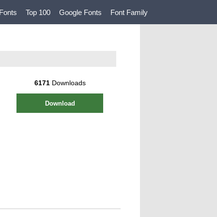
Fonts
Top 100
Google Fonts
Font Family
6171
Downloads
Download