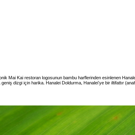
 İkonik Mai Kai restoran logosunun bambu harflerinden esinlenen Hanale
iş dizgi için harika. Hanalei Doldurma, Hanalei'ye bir iltifattır (an