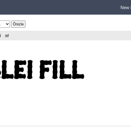
New 
i
.ttf