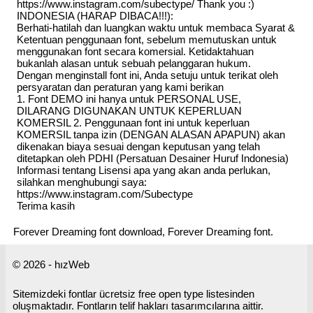
https://www.instagram.com/subectype/ Thank you :)
INDONESIA (HARAP DIBACA!!!):
Berhati-hatilah dan luangkan waktu untuk membaca Syarat &
Ketentuan penggunaan font, sebelum memutuskan untuk
menggunakan font secara komersial. Ketidaktahuan
bukanlah alasan untuk sebuah pelanggaran hukum.
Dengan menginstall font ini, Anda setuju untuk terikat oleh
persyaratan dan peraturan yang kami berikan
1. Font DEMO ini hanya untuk PERSONAL USE,
DILARANG DIGUNAKAN UNTUK KEPERLUAN
KOMERSIL 2. Penggunaan font ini untuk keperluan
KOMERSIL tanpa izin (DENGAN ALASAN APAPUN) akan
dikenakan biaya sesuai dengan keputusan yang telah
ditetapkan oleh PDHI (Persatuan Desainer Huruf Indonesia)
Informasi tentang Lisensi apa yang akan anda perlukan,
silahkan menghubungi saya:
https://www.instagram.com/Subectype
Terima kasih
Forever Dreaming font download, Forever Dreaming font.
© 2026 - hızWeb
Sitemizdeki fontlar ücretsiz free open type listesinden
oluşmaktadır. Fontların telif hakları tasarımcılarına aittir.