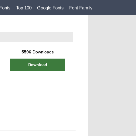
Fonts
Top 100
Google Fonts
Font Family
5596
Downloads
Download