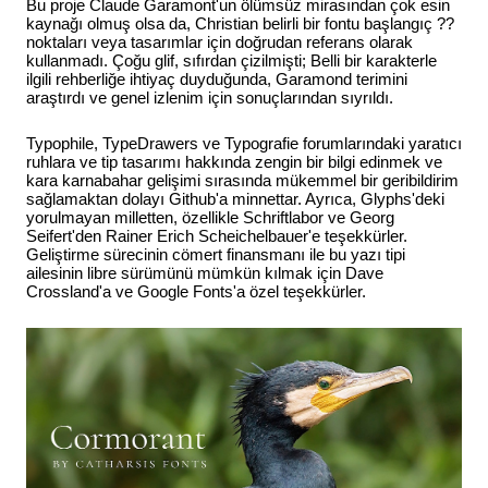
Bu proje Claude Garamont'un ölümsüz mirasından çok esin
kaynağı olmuş olsa da, Christian belirli bir fontu başlangıç ??
noktaları veya tasarımlar için doğrudan referans olarak
kullanmadı. Çoğu glif, sıfırdan çizilmişti; Belli bir karakterle
ilgili rehberliğe ihtiyaç duyduğunda, Garamond terimini
araştırdı ve genel izlenim için sonuçlarından sıyrıldı.
Typophile, TypeDrawers ve Typografie forumlarındaki yaratıcı
ruhlara ve tip tasarımı hakkında zengin bir bilgi edinmek ve
kara karnabahar gelişimi sırasında mükemmel bir geribildirim
sağlamaktan dolayı Github'a minnettar. Ayrıca, Glyphs'deki
yorulmayan milletten, özellikle Schriftlabor ve Georg
Seifert'den Rainer Erich Scheichelbauer'e teşekkürler.
Geliştirme sürecinin cömert finansmanı ile bu yazı tipi
ailesinin libre sürümünü mümkün kılmak için Dave
Crossland'a ve Google Fonts'a özel teşekkürler.