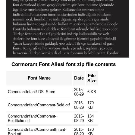
Cormorant Font Ailesi font zip file contents
File
Font Name
Date
Size
2015-
CormorantInfant/.DS_Store
6 KB
08-29
2015-
179
CormorantInfant/Cormorant-Bold.otf
08-29
KB
CormorantInfant/Cormorant-
2015-
134
BoldItalic.otf
08-29
KB
CormorantInfant/CormorantInfant-
2015-
170
Bold.otf
08-29
KB