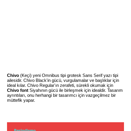
Chivo
(Keçi) yeni Omnibus tipi grotesk Sans Serif yazı tipi
ailesidir. Chivo Black'in gücü, vurgulamalar ve başlıklar için
ideal kılar. Chivo Regular'ın zerafeti, sürekli okumak için
Chivo font
Siyahının gücü ile birleşmek için idealdir. Tasarım
ayrıntıları, onu herhangi bir tasarımcı için vazgeçilmez bir
müttefik yapar.