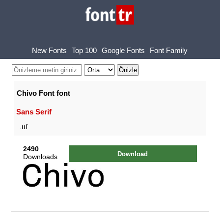
New Fonts
Top 100
Google Fonts
Font Family
Chivo Font font
Sans Serif
.ttf
2490
Download
Downloads