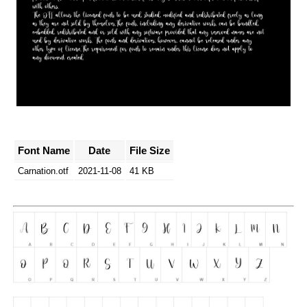
Font Name
Date
File Size
Carnation.otf
2021-11-08
41 KB