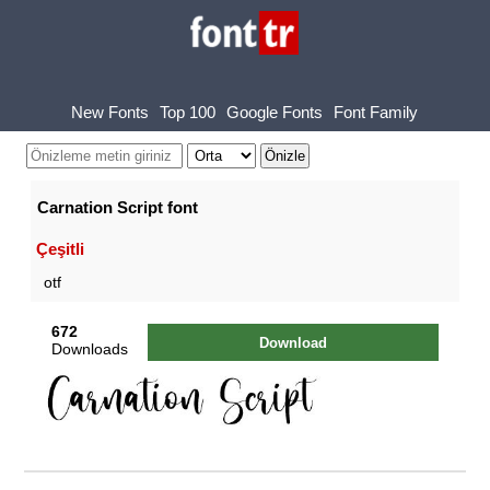
New Fonts
Top 100
Google Fonts
Font Family
Carnation Script font
Çeşitli
otf
672
Download
Downloads