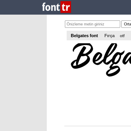
Belgates font
Fırça
otf