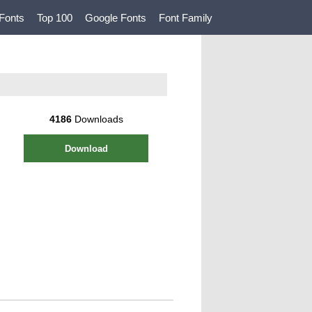
Fonts
Top 100
Google Fonts
Font Family
4186
Downloads
Download