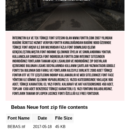
Bebas Neue font zip file contents
Font Name
Date
File Size
BEBAS.ttf
2017-05-18
45 KB