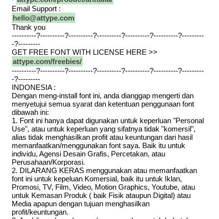
Email Support :
hello@attype.com
Thank you
----------?----------?----------?----------?----------?----------?---------
-?---------
GET FREE FONT WITH LICENSE HERE >>
attype.com/freebies/
----------?----------?----------?----------?----------?----------?---------
-?---------
INDONESIA :
Dengan meng-install font ini, anda dianggap mengerti dan
menyetujui semua syarat dan ketentuan penggunaan font
dibawah ini:
1. Font ini hanya dapat digunakan untuk keperluan "Personal
Use", atau untuk keperluan yang sifatnya tidak "komersil",
alias tidak menghasilkan profit atau keuntungan dari hasil
memanfaatkan/menggunakan font saya. Baik itu untuk
individu, Agensi Desain Grafis, Percetakan, atau
Perusahaan/Korporasi.
2. DILARANG KERAS menggunakan atau memanfaatkan
font ini untuk kepeluan Komersial, baik itu untuk Iklan,
Promosi, TV, Film, Video, Motion Graphics, Youtube, atau
untuk Kemasan Produk ( baik Fisik ataupun Digital) atau
Media apapun dengan tujuan menghasilkan
profit/keuntungan.