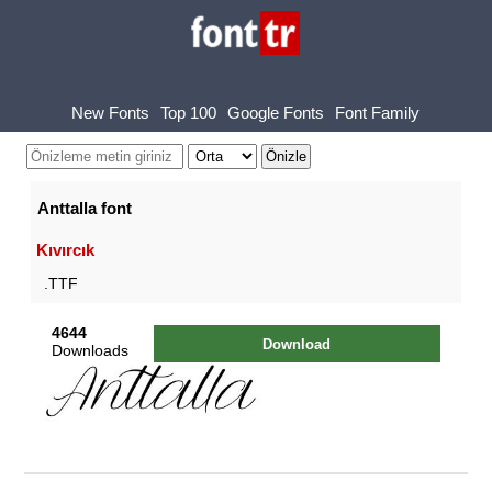
New Fonts
Top 100
Google Fonts
Font Family
Anttalla font
Kıvırcık
.TTF
4644
Download
Downloads