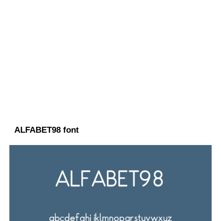
ALFABET98 font