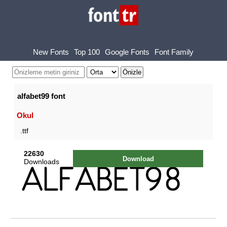
New Fonts
Top 100
Google Fonts
Font Family
alfabet99 font
Okul
.ttf
22630
Download
Downloads