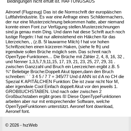
Bedingungen nicht erfüllt ist. HAFTUNGSAUS
Aéronef (Flugzeug) Das ist die Normschrift der europäischen
Luftfahrtindustrie. Es war eine Anfrage eines Schildermachers,
der nur eine Musterzeichnung bekommen hatte, aber niemand
konnte einen Font zur Verfügung stellen.Musterzeichnungen
sind ja genau mein Ding. Und dann hat diese Schrift auch noch
lustige Regeln: l hat nur alleinstehend ein Häkchen für das
Literzeichen, , (z.B. 5l lauwarme Milch) f hat vor hohen
Schriftzeichen einen kürzeren Haken, (siehe fe fh) und
irgendwie sollen Brüche möglich sein. Das schreit nach
OpenType-Funktionen… Die Brüche mit Zähler 2, 4, 8, 16, 32 ,
und Nenner 1,3,5,7,9,11,15, 17, 19, 21, 23, 25, 27, 29, 31 .
zwischen Ganzzahl und Bruch ein Leerzeichen ergibt z.B. 5
¾“ Beliebige Brüche:Doppelt Akut tippen,dann den Bruch
schreiben: ´ ´ 3 4 5 / 7 7 = 345/77 Und d ANN ist d A no CH die
Spezial K APITÄLCHEN Funktion: Die ist zwar nicht Nor M,
aber irgendwie Cool Einfach doppelt Akut vor den jeweils 1.
GROBßUCHSTABEN. Und nach oder zwischen 2
Großbuchstaben ergibt groes ß! Diese OpenTypeFunktionen
arbeiten aber nur mit entsprechender Software, welche
OpenTypeFunktionen unterstützt. Aeronef font download,
Aeronef font.
© 2026 - hızWeb