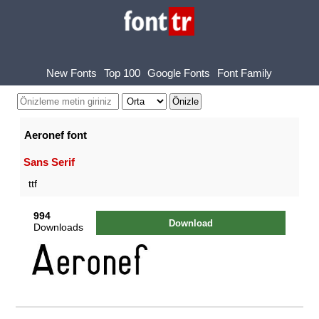
New Fonts
Top 100
Google Fonts
Font Family
Aeronef font
Sans Serif
ttf
994
Download
Downloads