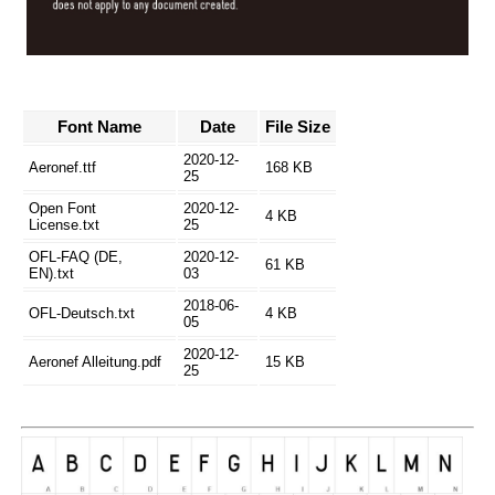
Font Name
Date
File Size
2020-12-
Aeronef.ttf
168 KB
25
Open Font
2020-12-
4 KB
License.txt
25
OFL-FAQ (DE,
2020-12-
61 KB
EN).txt
03
2018-06-
OFL-Deutsch.txt
4 KB
05
2020-12-
Aeronef Alleitung.pdf
15 KB
25