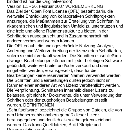
bindend ist nur die Originalversion)
Version 1.1 - 26. Februar 2007 VORBEMERKUNG
Das Ziel der Open Font License (OFL) besteht darin, die
weltweite Entwicklung von kollaborativen Schriftprojekten
anzuregen, die Maßnahmen zur Erstellung von Schriften im
akademischen und linguistischen Umfeld zu unterstützen und
eine freie und offene Rahmenstruktur zu bieten, in der
Schriftarten ausgetauscht und in Zusammenarbeit mit
anderen verbessert werden können.
Die OFL erlaubt die uneingeschränkte Nutzung, Analyse,
Änderung und Weiterverbreitung der lizenzierten Schriftarten,
sofern sie nicht verkauft werden. Die Schriften einschließlich
etwaiger Bearbeitungen können mit jeder beliebigen Software
gebündelt, weiterverbreitet und/oder verkauft und darin
eingebettet werden, vorausgesetzt, dass für die
Bearbeitungen keine reservierten Namen verwendet werden.
Die Schriften und Bearbeitungen dürfen jedoch nicht im
Rahmen einer anderen Art von Lizenz veröffentlicht werden.
Die Verpflichtung, Schriftarten innerhalb dieser Lizenz zu
belassen, gilt nicht für Dokumente, die unter Verwendung der
Schriften oder der zugehörigen Bearbeitungen erstellt
wurden. DEFINITIONEN
„Schriftsoftware“ bezeichnet die Gruppe von Dateien, die von
den Urheberrechtsinhabern gemäß dieser Lizenz
herausgegeben und deutlich als solche gekennzeichnet
wurden. Das kann Quelldateien, Build-Skripte und
Dokumentation umfassen.